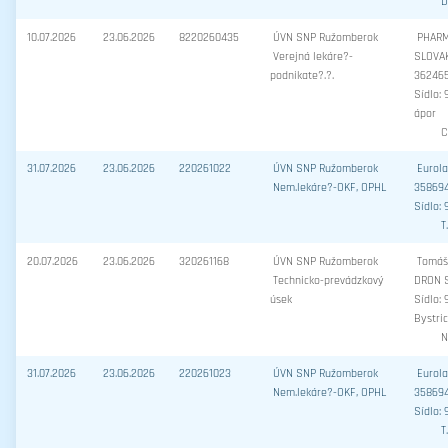
D
10.07.2026
23.06.2026
8220260435
ÚVN SNP Ružomberok
PHAR
Verejná lekáre?-
SLOVAKI
podnikate?.?.
36246
Sídlo: 
ápor
C
31.07.2026
23.06.2026
220261022
ÚVN SNP Ružomberok
Eurola
Nem.lekáre?-OKF, OPHL
35869
Sídlo: 
T
20.07.2026
23.06.2026
320261168
ÚVN SNP Ružomberok
Tomáš 
Technicko-prevádzkový
DRON S
úsek
Sídlo:
Bystri
N
31.07.2026
23.06.2026
220261023
ÚVN SNP Ružomberok
Eurola
Nem.lekáre?-OKF, OPHL
35869
Sídlo: 
T