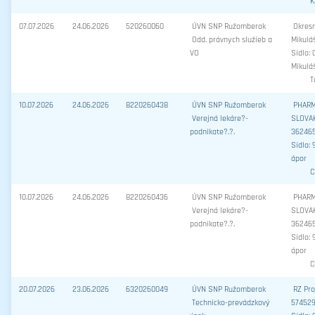
K
07.07.2026
24.06.2026
520260060
ÚVN SNP Ružomberok
Okresn
Odd. právnych služieb a
Mikulá
VO
Sídlo: 
Mikulá
T
10.07.2026
24.06.2026
8220260438
ÚVN SNP Ružomberok
PHAR
Verejná lekáre?-
SLOVAKI
podnikate?.?.
36246
Sídlo: 
ápor
C
10.07.2026
24.06.2026
8220260436
ÚVN SNP Ružomberok
PHAR
Verejná lekáre?-
SLOVAKI
podnikate?.?.
36246
Sídlo: 
ápor
C
20.07.2026
23.06.2026
6320260049
ÚVN SNP Ružomberok
RZ Proj
Technicko-prevádzkový
57452