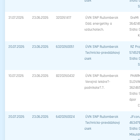
úsek
Sídlo:
S
31.07.2026
23.06.2026
320261417
ÚVN SNP Ružomberok
GreMi K
Odd. energetiky a
36424
vzduchotech.
Sídlo: 
K
20.07.2026
23.06.2026
6320260051
ÚVN SNP Ružomberok
RZ Proj
Technicko-prevádzkový
57452
úsek
Sídlo:
S
10.07.2026
23.06.2026
8220260432
ÚVN SNP Ružomberok
PHAR
Verejná lekáre?-
SLOVAKI
podnikate?.?.
36246
Sídlo: 
ápor
C
20.07.2026
23.06.2026
6420260024
ÚVN SNP Ružomberok
JFcon, 
Technicko-prevádzkový
46347
úsek
Sídlo: 
Mikulá