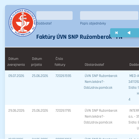
Dodávateľ
Popis objednávky
Faktúry ÚVN SNP Ružomberok - FN
Dátum
Dátum
Číslo
zverejnenia
prijatia
faktury
Obstarávateľ
Dodáva
09.07.2026
25.06.2026
720261595
ÚVN SNP Ružomberok
MED-AR
Nem.lekáre?-
341139
Odd.zdrav.pomôcok
Sídlo: 
H
4
29.06.2026
25.06.2026
720261795
ÚVN SNP Ružomberok
INTER
Nem.lekáre?-
a.s. - 
Odd.zdrav.pomôcok
Sídlo: 
U