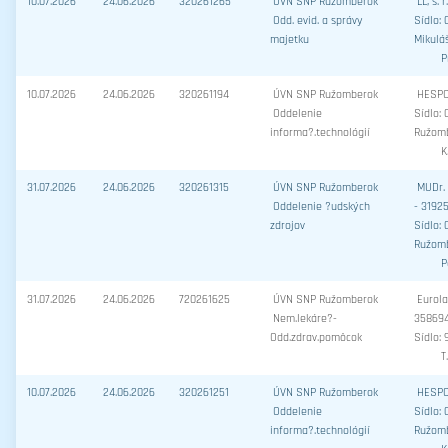
10.07.2026
24.06.2026
320261265
ÚVN SNP Ružomberok
LL, s. 
Odd. evid. a správy
Sídlo: 
majetku
Mikulá
P
10.07.2026
24.06.2026
320261194
ÚVN SNP Ružomberok
HESPO
Oddelenie
Sídlo: 
informa?.technológií
Ružom
K
31.07.2026
24.06.2026
320261315
ÚVN SNP Ružomberok
MUDr.
Oddelenie ?udských
- 3192
zdrojov
Sídlo: 
Ružom
P
31.07.2026
24.06.2026
720261625
ÚVN SNP Ružomberok
Eurola
Nem.lekáre?-
35869
Odd.zdrav.pomôcok
Sídlo: 
T
10.07.2026
24.06.2026
320261251
ÚVN SNP Ružomberok
HESPO
Oddelenie
Sídlo: 
informa?.technológií
Ružom